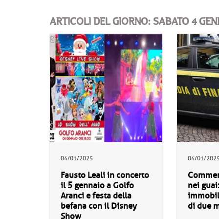
ARTICOLI DEL GIORNO: SABATO 4 GEN
04/01/2025
04/01/202
Fausto Leali in concerto
Commerc
il 5 gennaio a Golfo
nei guai
Aranci e festa della
immobili
befana con il Disney
di due m
Show