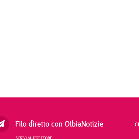
Filo diretto con OlbiaNotizie
C
SCRIVI AL DIRETTORE