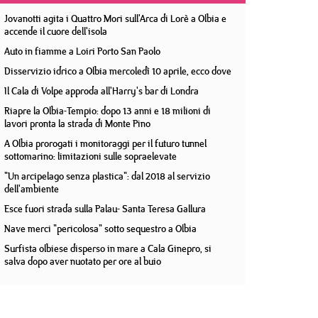
Jovanotti agita i Quattro Mori sull'Arca di Lorè a Olbia e
accende il cuore dell'isola
Auto in fiamme a Loiri Porto San Paolo
Disservizio idrico a Olbia mercoledì 10 aprile, ecco dove
Il Cala di Volpe approda all'Harry's bar di Londra
Riapre la Olbia-Tempio: dopo 13 anni e 18 milioni di
lavori pronta la strada di Monte Pino
A Olbia prorogati i monitoraggi per il futuro tunnel
sottomarino: limitazioni sulle sopraelevate
"Un arcipelago senza plastica": dal 2018 al servizio
dell'ambiente
Esce fuori strada sulla Palau- Santa Teresa Gallura
Nave merci "pericolosa" sotto sequestro a Olbia
Surfista olbiese disperso in mare a Cala Ginepro, si
salva dopo aver nuotato per ore al buio