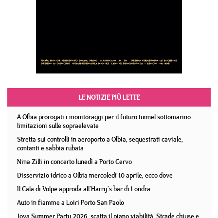
LE NOTIZIE PIÙ LETTE
A Olbia prorogati i monitoraggi per il futuro tunnel sottomarino:
limitazioni sulle sopraelevate
Stretta sui controlli in aeroporto a Olbia, sequestrati caviale,
contanti e sabbia rubata
Nina Zilli in concerto lunedì a Porto Cervo
Disservizio idrico a Olbia mercoledì 10 aprile, ecco dove
Il Cala di Volpe approda all'Harry's bar di Londra
Auto in fiamme a Loiri Porto San Paolo
Jova Summer Party 2026, scatta il piano viabilità. Strade chiuse e