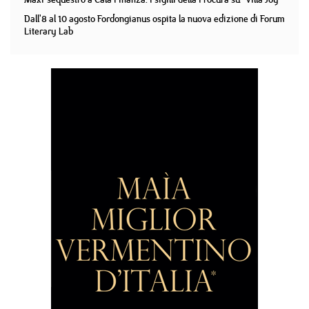
Dall'8 al 10 agosto Fordongianus ospita la nuova edizione di Forum
Literary Lab