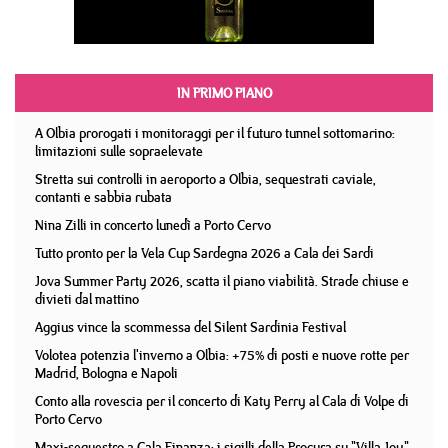
IN PRIMO PIANO
A Olbia prorogati i monitoraggi per il futuro tunnel sottomarino:
limitazioni sulle sopraelevate
Stretta sui controlli in aeroporto a Olbia, sequestrati caviale,
contanti e sabbia rubata
Nina Zilli in concerto lunedì a Porto Cervo
Tutto pronto per la Vela Cup Sardegna 2026 a Cala dei Sardi
Jova Summer Party 2026, scatta il piano viabilità. Strade chiuse e
divieti dal mattino
Aggius vince la scommessa del Silent Sardinia Festival
Volotea potenzia l'inverno a Olbia: +75% di posti e nuove rotte per
Madrid, Bologna e Napoli
Conto alla rovescia per il concerto di Katy Perry al Cala di Volpe di
Porto Cervo
Maxi-sequestro a Cala Finanza: i sigilli della Procura su "Villa Joy"