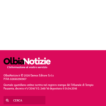
OlbiaNotizie.it © 2026 Damos Editore S.r.l.s
P.IVA 02650290907
Giornale quotidiano online iscritto nel registro stampa del Tribunale di Tempio
Pausania, decreto n°1/2016 V.G. 248/16 depositato il 01.04.2016