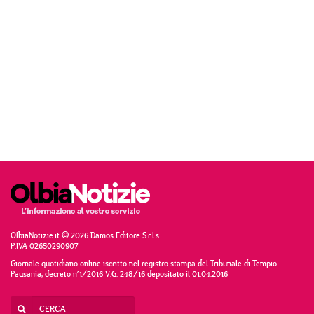
OlbiaNotizie.it © 2026 Damos Editore S.r.l.s
P.IVA 02650290907
Giornale quotidiano online iscritto nel registro stampa del Tribunale di Tempio
Pausania, decreto n°1/2016 V.G. 248/16 depositato il 01.04.2016