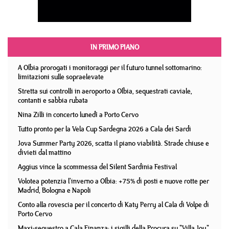
IN PRIMO PIANO
A Olbia prorogati i monitoraggi per il futuro tunnel sottomarino:
limitazioni sulle sopraelevate
Stretta sui controlli in aeroporto a Olbia, sequestrati caviale,
contanti e sabbia rubata
Nina Zilli in concerto lunedì a Porto Cervo
Tutto pronto per la Vela Cup Sardegna 2026 a Cala dei Sardi
Jova Summer Party 2026, scatta il piano viabilità. Strade chiuse e
divieti dal mattino
Aggius vince la scommessa del Silent Sardinia Festival
Volotea potenzia l'inverno a Olbia: +75% di posti e nuove rotte per
Madrid, Bologna e Napoli
Conto alla rovescia per il concerto di Katy Perry al Cala di Volpe di
Porto Cervo
Maxi-sequestro a Cala Finanza: i sigilli della Procura su "Villa Joy"