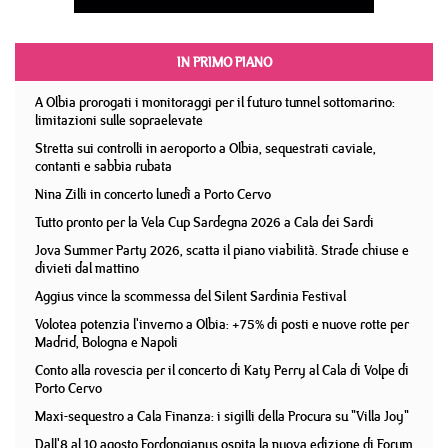
IN PRIMO PIANO
A Olbia prorogati i monitoraggi per il futuro tunnel sottomarino:
limitazioni sulle sopraelevate
Stretta sui controlli in aeroporto a Olbia, sequestrati caviale,
contanti e sabbia rubata
Nina Zilli in concerto lunedì a Porto Cervo
Tutto pronto per la Vela Cup Sardegna 2026 a Cala dei Sardi
Jova Summer Party 2026, scatta il piano viabilità. Strade chiuse e
divieti dal mattino
Aggius vince la scommessa del Silent Sardinia Festival
Volotea potenzia l'inverno a Olbia: +75% di posti e nuove rotte per
Madrid, Bologna e Napoli
Conto alla rovescia per il concerto di Katy Perry al Cala di Volpe di
Porto Cervo
Maxi-sequestro a Cala Finanza: i sigilli della Procura su "Villa Joy"
Dall'8 al 10 agosto Fordongianus ospita la nuova edizione di Forum