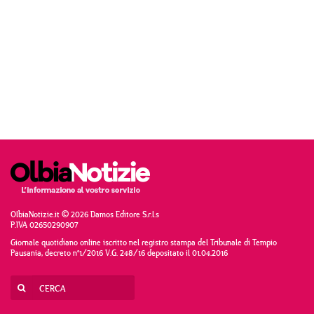
OlbiaNotizie.it © 2026 Damos Editore S.r.l.s
P.IVA 02650290907
Giornale quotidiano online iscritto nel registro stampa del Tribunale di Tempio
Pausania, decreto n°1/2016 V.G. 248/16 depositato il 01.04.2016