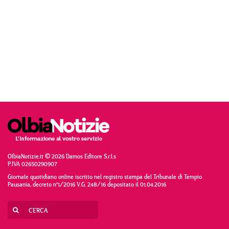
OlbiaNotizie.it © 2026 Damos Editore S.r.l.s
P.IVA 02650290907
Giornale quotidiano online iscritto nel registro stampa del Tribunale di Tempio
Pausania, decreto n°1/2016 V.G. 248/16 depositato il 01.04.2016