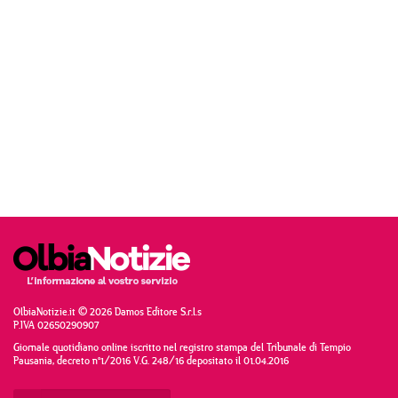
OlbiaNotizie.it © 2026 Damos Editore S.r.l.s
P.IVA 02650290907
Giornale quotidiano online iscritto nel registro stampa del Tribunale di Tempio
Pausania, decreto n°1/2016 V.G. 248/16 depositato il 01.04.2016