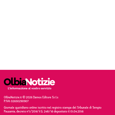
OlbiaNotizie.it © 2026 Damos Editore S.r.l.s
P.IVA 02650290907
Giornale quotidiano online iscritto nel registro stampa del Tribunale di Tempio
Pausania, decreto n°1/2016 V.G. 248/16 depositato il 01.04.2016