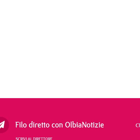
Filo diretto con OlbiaNotizie
C
SCRIVI AL DIRETTORE