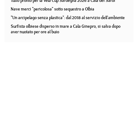
Tutto pronto per la Vela Cup Sardegna 2026 a Cala dei Sardi
Nave merci "pericolosa" sotto sequestro a Olbia
"Un arcipelago senza plastica": dal 2018 al servizio dell'ambiente
Surfista olbiese disperso in mare a Cala Ginepro, si salva dopo
aver nuotato per ore al buio