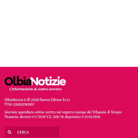
OlbiaNotizie.it © 2026 Damos Editore S.r.l.s
P.IVA 02650290907
Giornale quotidiano online iscritto nel registro stampa del Tribunale di Tempio
Pausania, decreto n°1/2016 V.G. 248/16 depositato il 01.04.2016