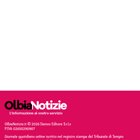
OlbiaNotizie.it © 2026 Damos Editore S.r.l.s
P.IVA 02650290907
Giornale quotidiano online iscritto nel registro stampa del Tribunale di Tempio