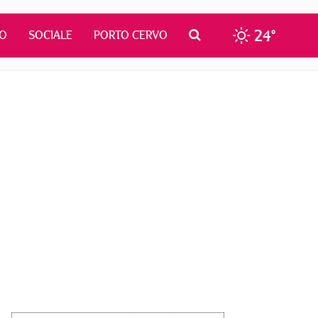
24°
MO
SOCIALE
PORTO CERVO