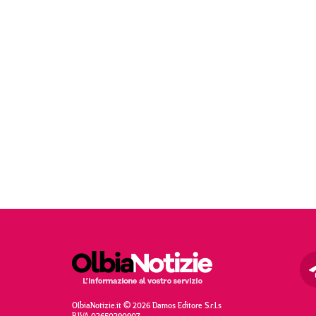
OlbiaNotizie.it © 2026 Damos Editore S.r.l.s
P.IVA 02650290907