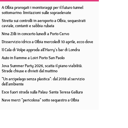
A Olbia prorogati i monitoraggi per il futuro tunnel
sottomarino: limitazioni sulle sopraelevate
Stretta sui controlli in aeroporto a Olbia, sequestrati
caviale, contanti e sabbia rubata
Nina Zilli in concerto lunedì a Porto Cervo
Disservizio idrico a Olbia mercoledì 10 aprile, ecco dove
Il Cala di Volpe approda all'Harry's bar di Londra
Auto in fiamme a Loiri Porto San Paolo
Jova Summer Party 2026, scatta il piano viabilità.
Strade chiuse e divieti dal mattino
"Un arcipelago senza plastica": dal 2018 al servizio
dell'ambiente
Esce fuori strada sulla Palau- Santa Teresa Gallura
Nave merci "pericolosa" sotto sequestro a Olbia