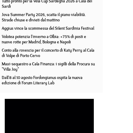
Tutto pronto per la Vela Cup Sardegna 2026 a Cala dei
Sardi
Jova Summer Party 2026, scatta il piano viabilità.
Strade chiuse e divieti dal mattino
Aggius vince la scommessa del Silent Sardinia Festival
Volotea potenzia l'inverno a Olbia: +75% di posti e
nuove rotte per Madrid, Bologna e Napoli
Conto alla rovescia per il concerto di Katy Perry al Cala
di Volpe di Porto Cervo
Maxi-sequestro a Cala Finanza: i sigilli della Procura su
"Villa Joy"
Dall'8 al 10 agosto Fordongianus ospita la nuova
edizione di Forum Literary Lab