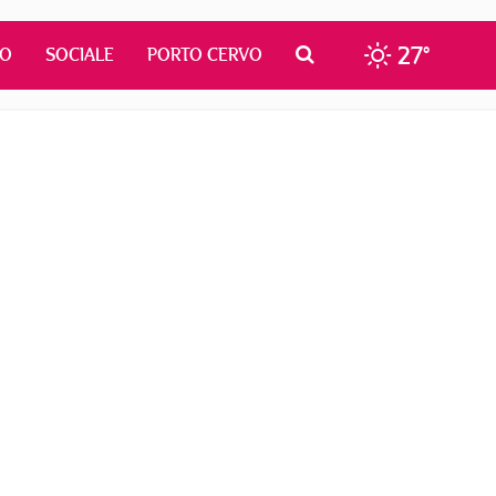
27°
MO
SOCIALE
PORTO CERVO