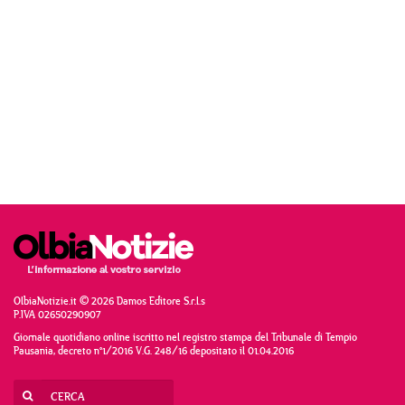
OlbiaNotizie.it © 2026 Damos Editore S.r.l.s
P.IVA 02650290907
Giornale quotidiano online iscritto nel registro stampa del Tribunale di Tempio
Pausania, decreto n°1/2016 V.G. 248/16 depositato il 01.04.2016