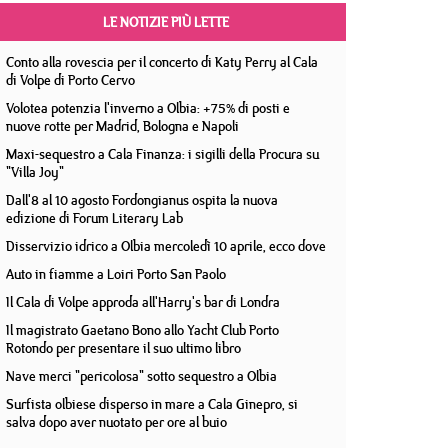
LE NOTIZIE PIÙ LETTE
Conto alla rovescia per il concerto di Katy Perry al Cala
di Volpe di Porto Cervo
Volotea potenzia l'inverno a Olbia: +75% di posti e
nuove rotte per Madrid, Bologna e Napoli
Maxi-sequestro a Cala Finanza: i sigilli della Procura su
"Villa Joy"
Dall'8 al 10 agosto Fordongianus ospita la nuova
edizione di Forum Literary Lab
Disservizio idrico a Olbia mercoledì 10 aprile, ecco dove
Auto in fiamme a Loiri Porto San Paolo
Il Cala di Volpe approda all'Harry's bar di Londra
Il magistrato Gaetano Bono allo Yacht Club Porto
Rotondo per presentare il suo ultimo libro
Nave merci "pericolosa" sotto sequestro a Olbia
Surfista olbiese disperso in mare a Cala Ginepro, si
salva dopo aver nuotato per ore al buio