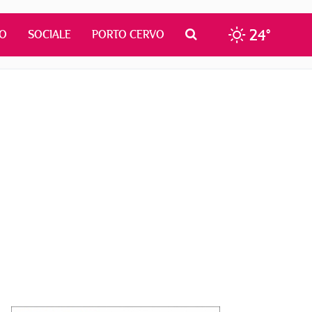
24°
MO
SOCIALE
PORTO CERVO