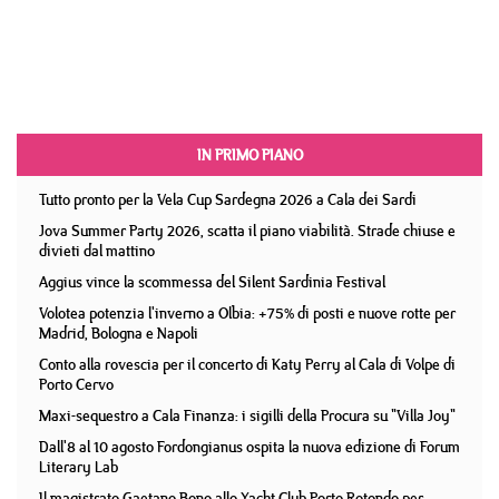
IN PRIMO PIANO
Tutto pronto per la Vela Cup Sardegna 2026 a Cala dei Sardi
Jova Summer Party 2026, scatta il piano viabilità. Strade chiuse e
divieti dal mattino
Aggius vince la scommessa del Silent Sardinia Festival
Volotea potenzia l'inverno a Olbia: +75% di posti e nuove rotte per
Madrid, Bologna e Napoli
Conto alla rovescia per il concerto di Katy Perry al Cala di Volpe di
Porto Cervo
Maxi-sequestro a Cala Finanza: i sigilli della Procura su "Villa Joy"
Dall'8 al 10 agosto Fordongianus ospita la nuova edizione di Forum
Literary Lab
Il magistrato Gaetano Bono allo Yacht Club Porto Rotondo per