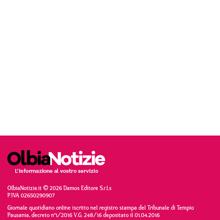
OlbiaNotizie.it © 2026 Damos Editore S.r.l.s
P.IVA 02650290907
Giornale quotidiano online iscritto nel registro stampa del Tribunale di Tempio
Pausania, decreto n°1/2016 V.G. 248/16 depositato il 01.04.2016