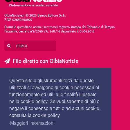
OlbiaNotizie.it © 2026 Damos Editore S.r.l.s
P.IVA 02650290907
Giornale quotidiano online iscritto nel registro stampa del Tribunale di Tempio
Pausania, decreto n°1/2016 V.G. 248/16 depositato il 01.04.2016
Filo diretto con OlbiaNotizie
SCRIVI AL DIRETTORE
SCRIVI ALLA REDAZIONE
Questo sito o gli strumenti terzi da questo
SEGNALA UNA NOTIZIA
SEGNALA UN EVENTO
utilizzati si avvalgono di cookie necessari al
funzionamento ed utili alle finalità illustrate
nella cookie policy. Se vuoi saperne di più o
redazione@olbianotizie.it
negare il consenso a tutti o ad alcuni cookie,
consulta la cookie policy.
Maggiori Informazioni