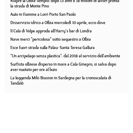
Riapre la Olbia-Tempio: dopo 13 anni e 18 milioni di lavori pronta
la strada di Monte Pino
Auto in fiamme a Loiri Porto San Paolo
Disservizio idrico a Olbia mercoledì 10 aprile, ecco dove
Il Cala di Volpe approda all'Harry's bar di Londra
Nave merci "pericolosa" sotto sequestro a Olbia
Esce fuori strada sulla Palau- Santa Teresa Gallura
"Un arcipelago senza plastica": dal 2018 al servizio dell'ambiente
Surfista olbiese disperso in mare a Cala Ginepro, si salva dopo
aver nuotato per ore al buio
La leggenda Miki Biasion in Sardegna per la cronoscalata di
Tandalò