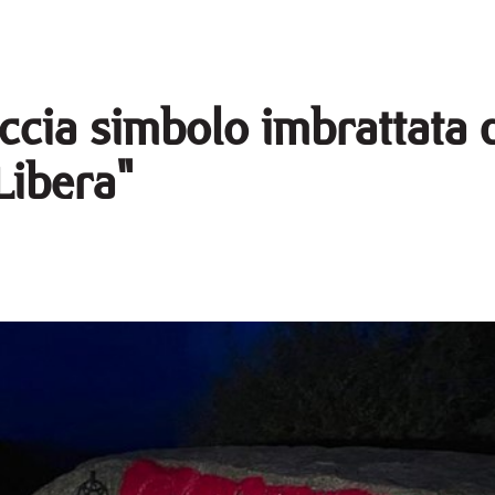
cia simbolo imbrattata d
Libera"