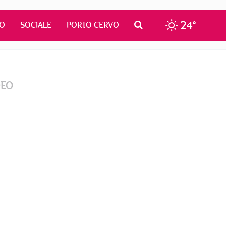
24°
MO
SOCIALE
PORTO CERVO
DEO