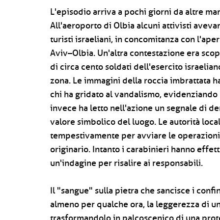
L'episodio arriva a pochi giorni da altre man
All'aeroporto di Olbia alcuni attivisti aveva
turisti israeliani, in concomitanza con l'ap
Aviv–Olbia. Un'altra contestazione era scop
di circa cento soldati dell'esercito israelia
zona. Le immagini della roccia imbrattata han
chi ha gridato al vandalismo, evidenziando la
invece ha letto nell'azione un segnale di den
valore simbolico del luogo. Le autorità loca
tempestivamente per avviare le operazioni di
originario. Intanto i carabinieri hanno effet
un'indagine per risalire ai responsabili.
Il "sangue" sulla pietra che sancisce i conf
almeno per qualche ora, la leggerezza di un 
trasformandolo in palcoscenico di una prote