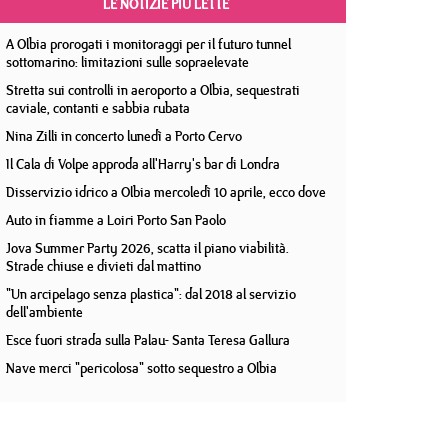
LE NOTIZIE PIÙ LETTE
A Olbia prorogati i monitoraggi per il futuro tunnel
sottomarino: limitazioni sulle sopraelevate
Stretta sui controlli in aeroporto a Olbia, sequestrati
caviale, contanti e sabbia rubata
Nina Zilli in concerto lunedì a Porto Cervo
Il Cala di Volpe approda all'Harry's bar di Londra
Disservizio idrico a Olbia mercoledì 10 aprile, ecco dove
Auto in fiamme a Loiri Porto San Paolo
Jova Summer Party 2026, scatta il piano viabilità.
Strade chiuse e divieti dal mattino
"Un arcipelago senza plastica": dal 2018 al servizio
dell'ambiente
Esce fuori strada sulla Palau- Santa Teresa Gallura
Nave merci "pericolosa" sotto sequestro a Olbia