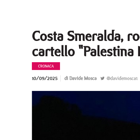
Costa Smeralda, roc
cartello "Palestina 
CRONACA
10/09/2025
di Davide Mosca
@davidemosca1