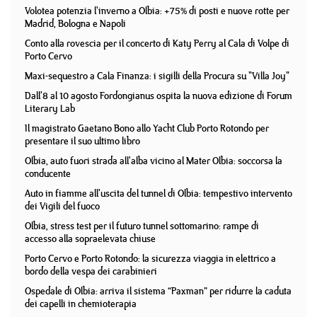
Volotea potenzia l'inverno a Olbia: +75% di posti e nuove rotte per
Madrid, Bologna e Napoli
Conto alla rovescia per il concerto di Katy Perry al Cala di Volpe di
Porto Cervo
Maxi-sequestro a Cala Finanza: i sigilli della Procura su "Villa Joy"
Dall'8 al 10 agosto Fordongianus ospita la nuova edizione di Forum
Literary Lab
Il magistrato Gaetano Bono allo Yacht Club Porto Rotondo per
presentare il suo ultimo libro
Olbia, auto fuori strada all'alba vicino al Mater Olbia: soccorsa la
conducente
Auto in fiamme all'uscita del tunnel di Olbia: tempestivo intervento
dei Vigili del fuoco
Olbia, stress test per il futuro tunnel sottomarino: rampe di
accesso alla sopraelevata chiuse
Porto Cervo e Porto Rotondo: la sicurezza viaggia in elettrico a
bordo della vespa dei carabinieri
Ospedale di Olbia: arriva il sistema “Paxman” per ridurre la caduta
dei capelli in chemioterapia