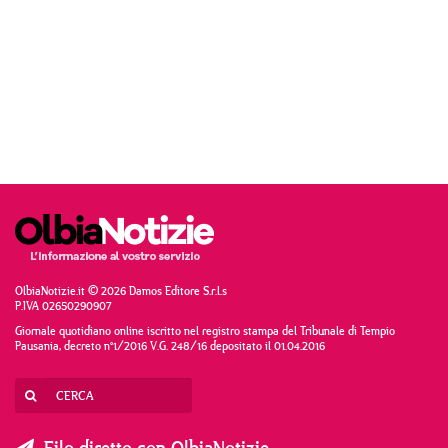
OlbiaNotizie.it © 2026 Damos Editore S.r.l.s
P.IVA 02650290907
Giornale quotidiano online iscritto nel registro stampa del Tribunale di Tempio
Pausania, decreto n°1/2016 V.G. 248/16 depositato il 01.04.2016
Filo diretto con OlbiaNotizie