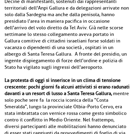
Decine di manifestanti, sostenuti dai rappresentanti
territoriali dell'Anpi Gallura e da delegazioni arrivate non
solo dalla Sardegna ma anche dalla penisola, hanno
presidiato l'area in maniera pacifica in occasione
dell'arrivo del volo diretto da Tel Aviv. Già nelle scorse
settimane lo stesso collegamento aveva portato in
Gallura comitive di cittadini israeliani forse soldati in
vacanza o dipendenti di una società , ospitati in un
albergo di Santa Teresa Gallura. A fronte del presidio, un
ingente dispiegamento di forze dell'ordine e polizia di
Stato ha vigilato sugli ingressi dell'aeroporto.
La protesta di oggi si inserisce in un clima di tensione
crescente: pochi giorni fa alcuni attivisti si erano radunati
davanti a un resort di lusso a Santa Teresa Gallura,
mentre
solo poche sere fa la roccia iconica della "Costa
Smeralda", lungo la provinciale Olbia–Porto Cervo, era
stata imbrattata con vernice rossa come gesto simbolico
contro il conflitto in Medio Oriente. Nel frattempo,
diversi partecipanti alle mobilitazioni hanno denunciato
di esser stati raggiunti da provvedimenti di foglio di via