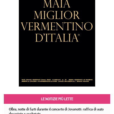
LE NOTIZIE PIÙ LETTE
Olbia, notte di furti durante il concerto di Jovanotti: raffica di auto
devastate e svaligiate