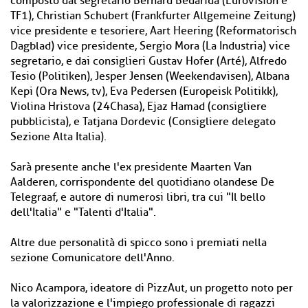
composto dal segretario Bernard Bedarida (Eurovision e
TF1), Christian Schubert (Frankfurter Allgemeine Zeitung)
vice presidente e tesoriere, Aart Heering (Reformatorisch
Dagblad) vice presidente, Sergio Mora (La Industria) vice
segretario, e dai consiglieri Gustav Hofer (Arté), Alfredo
Tesio (Politiken), Jesper Jensen (Weekendavisen), Albana
Kepi (Ora News, tv), Eva Pedersen (Europeisk Politikk),
Violina Hristova (24Chasa), Ejaz Hamad (consigliere
pubblicista), e Tatjana Dordevic (Consigliere delegato
Sezione Alta Italia).
Sarà presente anche l'ex presidente Maarten Van
Aalderen, corrispondente del quotidiano olandese De
Telegraaf, e autore di numerosi libri, tra cui "Il bello
dell'Italia" e "Talenti d'Italia".
Altre due personalità di spicco sono i premiati nella
sezione Comunicatore dell'Anno.
Nico Acampora, ideatore di PizzAut, un progetto noto per
la valorizzazione e l'impiego professionale di ragazzi