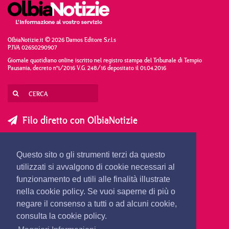
OlbiaNotizie.it © 2026 Damos Editore S.r.l.s
P.IVA 02650290907
Giornale quotidiano online iscritto nel registro stampa del Tribunale di Tempio
Pausania, decreto n°1/2016 V.G. 248/16 depositato il 01.04.2016
Filo diretto con OlbiaNotizie
SCRIVI AL DIRETTORE
SCRIVI ALLA REDAZIONE
Questo sito o gli strumenti terzi da questo
SEGNALA UNA NOTIZIA
SEGNALA UN EVENTO
utilizzati si avvalgono di cookie necessari al
funzionamento ed utili alle finalità illustrate
nella cookie policy. Se vuoi saperne di più o
redazione@olbianotizie.it
negare il consenso a tutti o ad alcuni cookie,
consulta la cookie policy.