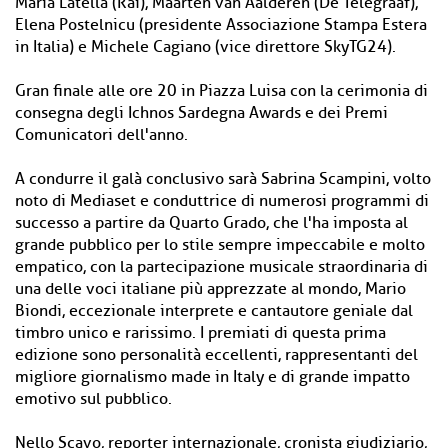
Maria Latella (Rai), Maarten van Aalderen (De Telegraaf),
Elena Postelnicu (presidente Associazione Stampa Estera
in Italia) e Michele Cagiano (vice direttore SkyTG24).
Gran finale alle ore 20 in Piazza Luisa con la cerimonia di
consegna degli Ichnos Sardegna Awards e dei Premi
Comunicatori dell'anno.
A condurre il galà conclusivo sarà Sabrina Scampini, volto
noto di Mediaset e conduttrice di numerosi programmi di
successo a partire da Quarto Grado, che l'ha imposta al
grande pubblico per lo stile sempre impeccabile e molto
empatico, con la partecipazione musicale straordinaria di
una delle voci italiane più apprezzate al mondo, Mario
Biondi, eccezionale interprete e cantautore geniale dal
timbro unico e rarissimo. I premiati di questa prima
edizione sono personalità eccellenti, rappresentanti del
migliore giornalismo made in Italy e di grande impatto
emotivo sul pubblico.
Nello Scavo, reporter internazionale, cronista giudiziario,