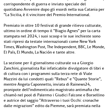
corrispondente di guerra e inviato speciale del
quotidiano Avvenire dopo gli esordi nella sua Catania per
"La Sicilia, è il vincitore del Premio International.
Premiato in oltre 10 festival di grande rilievo culturale,
ultimo in ordine di tempo il "Biagio Agnes" per la carta
stampata nel 2024, i suoi scoop e le sue inchieste sono
stati ripresi da testate internazionali come New York
Times, Washington Post, The Independent, BBC, Le Monde,
El País, El Mundo, La Nación e tante altre.
La sezione per il giornalismo culturale va a Giorgio
Zanchini, giornalista Rai infaticabile divulgatore di libri e
di cultura con i programmi sulla terza rete di Viale
Mazzini da lui condotti quali "Rebus" e "Quante Storie",
mentre Angela Caponnetto, inviata di Rainews24,
pronipote dell'indimenticato magistrato antimafia che
chiamò nel pool di Palermo i Giudici Falcone e Borsellino
e autrice del saggio "Attraverso i tuoi Occhi: cronache
dalle migrazioni" edito da Piemme, sarà premiata nella