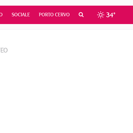
34°
O
SOCIALE
PORTO CERVO
DEO