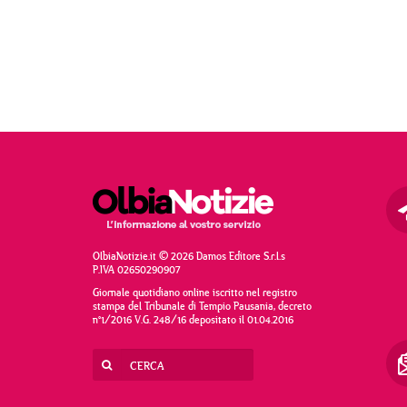
OlbiaNotizie.it © 2026 Damos Editore S.r.l.s
P.IVA 02650290907
Giornale quotidiano online iscritto nel registro
stampa del Tribunale di Tempio Pausania, decreto
n°1/2016 V.G. 248/16 depositato il 01.04.2016