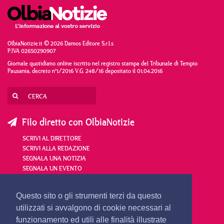
OlbiaNotizie.it © 2026 Damos Editore S.r.l.s
P.IVA 02650290907
Giornale quotidiano online iscritto nel registro stampa del Tribunale di Tempio
Pausania, decreto n°1/2016 V.G. 248/16 depositato il 01.04.2016
Filo diretto con OlbiaNotizie
SCRIVI AL DIRETTORE
SCRIVI ALLA REDAZIONE
SEGNALA UNA NOTIZIA
SEGNALA UN EVENTO
redazione@olbianotizie.it
Questo sito o gli strumenti terzi da questo
utilizzati si avvalgono di cookie necessari al
funzionamento ed utili alle finalità illustrate