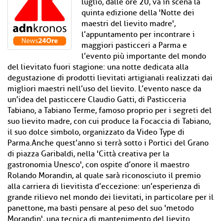
luglio, dalle ore 20, va in scena la
quinta edizione della 'Notte dei
maestri del lievito madre',
l’appuntamento per incontrare i
maggiori pasticceri a Parma e
l’evento più importante del mondo
del lievitato fuori stagione: una notte dedicata alla
degustazione di prodotti lievitati artigianali realizzati dai
migliori maestri nell’uso del lievito. L’evento nasce da
un’idea del pasticcere Claudio Gatti, di Pasticceria
Tabiano, a Tabiano Terme, famoso proprio per i segreti del
suo lievito madre, con cui produce la Focaccia di Tabiano,
il suo dolce simbolo, organizzato da Video Type di
Parma.Anche quest’anno si terrà sotto i Portici del Grano
di piazza Garibaldi, nella 'Città creativa per la
gastronomia Unesco', con ospite d’onore il maestro
Rolando Morandin, al quale sarà riconosciuto il premio
alla carriera di lievitista d’eccezione: un’esperienza di
grande rilievo nel mondo dei lievitati, in particolare per il
panettone, ma basti pensare al peso del suo 'metodo
Morandin', una tecnica di mantenimento del lievito