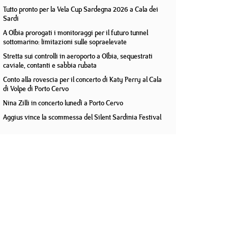
Tutto pronto per la Vela Cup Sardegna 2026 a Cala dei
Sardi
A Olbia prorogati i monitoraggi per il futuro tunnel
sottomarino: limitazioni sulle sopraelevate
Stretta sui controlli in aeroporto a Olbia, sequestrati
caviale, contanti e sabbia rubata
Conto alla rovescia per il concerto di Katy Perry al Cala
di Volpe di Porto Cervo
Nina Zilli in concerto lunedì a Porto Cervo
Aggius vince la scommessa del Silent Sardinia Festival