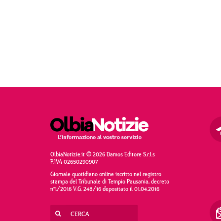
OlbiaNotizie.it © 2026 Damos Editore S.r.l.s
P.IVA 02650290907
Giornale quotidiano online iscritto nel registro
stampa del Tribunale di Tempio Pausania, decreto
n°1/2016 V.G. 248/16 depositato il 01.04.2016