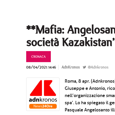
**Mafia: Angelosant
società Kazakistan’
CRONACA
08/04/2021 14:46
AdnKronos
@Adnkronos
Roma, 8 apr. (Adnkronos) 
Giuseppe e Antonio, ric
nell’organizzazione sman
spa’. Lo ha spiegato il g
Pasquale Angelosanto illu