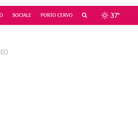
37°
MO
SOCIALE
PORTO CERVO
DEO