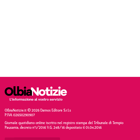
OlbiaNotizie.it © 2026 Damos Editore S.r.l.s
P.IVA 02650290907
Giornale quotidiano online iscritto nel registro stampa del Tribunale di Tempio
Pausania, decreto n°1/2016 V.G. 248/16 depositato il 01.04.2016