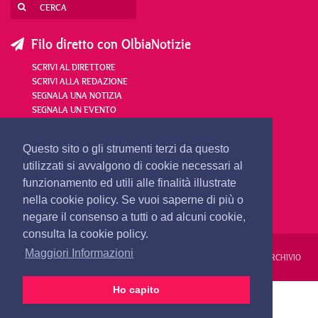
Filo diretto con OlbiaNotizie
SCRIVI AL DIRETTORE
SCRIVI ALLA REDAZIONE
SEGNALA UNA NOTIZIA
SEGNALA UN EVENTO
redazione@olbianotizie.it
Questo sito o gli strumenti terzi da questo
utilizzati si avvalgono di cookie necessari al
funzionamento ed utili alle finalità illustrate
nella cookie policy. Se vuoi saperne di più o
negare il consenso a tutti o ad alcuni cookie,
consulta la cookie policy.
Maggiori Informazioni
REDAZIONE
PUBBLICITÀ
PRIVACY E COOKIES
NOTE LEGALI
ARCHIVIO
Ho capito
PRIMA PAGINA
24 ORE
VIDEO