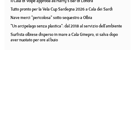
Il Cala di Volpe approda all'Harry's bar di Londra
Tutto pronto per la Vela Cup Sardegna 2026 a Cala dei Sardi
Nave merci "pericolosa" sotto sequestro a Olbia
"Un arcipelago senza plastica": dal 2018 al servizio dell'ambiente
Surfista olbiese disperso in mare a Cala Ginepro, si salva dopo
aver nuotato per ore al buio