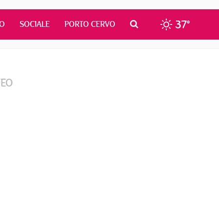
37°
MO
SOCIALE
PORTO CERVO
DEO