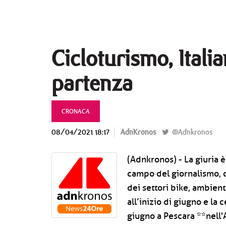
Cicloturismo, Itali
partenza
CRONACA
08/04/2021 18:17
AdnKronos
@Adnkronos
(Adnkronos) - La giuria 
campo del giornalismo, o
dei settori bike, ambiente
all’inizio di giugno e la
giugno a Pescara **nell