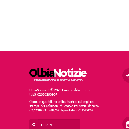
OlbiaNotizie.it © 2026 Damos Editore S.r.l.s
P.IVA 02650290907
Giornale quotidiano online iscritto nel registro
stampa del Tribunale di Tempio Pausania, decreto
n°1/2016 V.G. 248/16 depositato il 01.04.2016