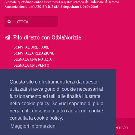
Giornale quotidiano online iscritto nel registro stampa del Tribunale di Tempio
Pausania, decreto n°1/2016 V.G. 248/16 depositato il 01.04.2016
Filo diretto con OlbiaNotizie
SCRIVI AL DIRETTORE
SCRIVI ALLA REDAZIONE
SEGNALA UNA NOTIZIA
SEGNALA UN EVENTO
redazione@olbianotizie.it
Questo sito o gli strumenti terzi da questo
utilizzati si avvalgono di cookie necessari al
funzionamento ed utili alle finalità illustrate
nella cookie policy. Se vuoi saperne di più o
negare il consenso a tutti o ad alcuni cookie,
consulta la cookie policy.
Maggiori Informazioni
REDAZIONE
PUBBLICITÀ
PRIVACY E COOKIES
NOTE LEGALI
ARCHIVIO