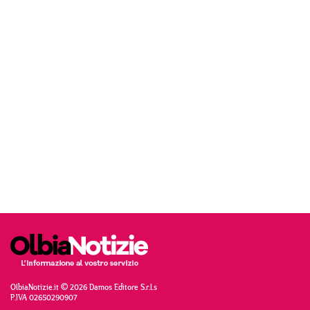
OlbiaNotizie.it © 2026 Damos Editore S.r.l.s
P.IVA 02650290907