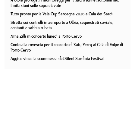
A Olbia prorogati i monitoraggi per il futuro tunnel sottomarino:
limitazioni sulle sopraelevate
Tutto pronto per la Vela Cup Sardegna 2026 a Cala dei Sardi
Stretta sui controlli in aeroporto a Olbia, sequestrati caviale,
contanti e sabbia rubata
Nina Zilli in concerto lunedì a Porto Cervo
Conto alla rovescia per il concerto di Katy Perry al Cala di Volpe di
Porto Cervo
Aggius vince la scommessa del Silent Sardinia Festival