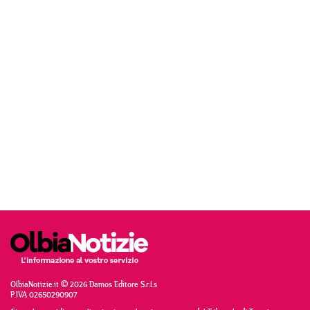
OlbiaNotizie.it © 2026 Damos Editore S.r.l.s
P.IVA 02650290907