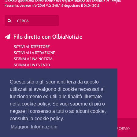
Giornale quotidiano online iscritto nel registro stampa del Tribunale di Tempio
Pausania, decreto n°1/2016 V.G. 248/16 depositato il 01.04.2016
Filo diretto con OlbiaNotizie
SCRIVI AL DIRETTORE
SCRIVI ALLA REDAZIONE
SEGNALA UNA NOTIZIA
SEGNALA UN EVENTO
redazione@olbianotizie.it
Questo sito o gli strumenti terzi da questo
utilizzati si avvalgono di cookie necessari al
funzionamento ed utili alle finalità illustrate
nella cookie policy. Se vuoi saperne di più o
negare il consenso a tutti o ad alcuni cookie,
consulta la cookie policy.
Maggiori Informazioni
REDAZIONE
PUBBLICITÀ
PRIVACY E COOKIES
NOTE LEGALI
ARCHIVIO