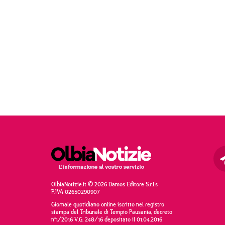
OlbiaNotizie.it © 2026 Damos Editore S.r.l.s
P.IVA 02650290907
Giornale quotidiano online iscritto nel registro
stampa del Tribunale di Tempio Pausania, decreto
n°1/2016 V.G. 248/16 depositato il 01.04.2016