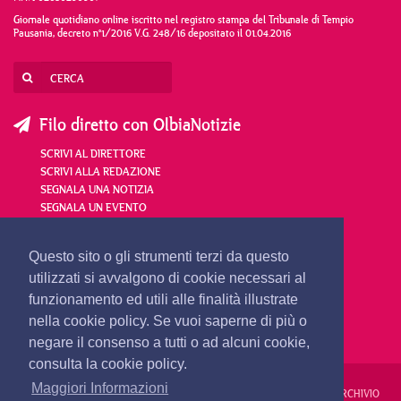
Giornale quotidiano online iscritto nel registro stampa del Tribunale di Tempio
Pausania, decreto n°1/2016 V.G. 248/16 depositato il 01.04.2016
Filo diretto con OlbiaNotizie
SCRIVI AL DIRETTORE
SCRIVI ALLA REDAZIONE
SEGNALA UNA NOTIZIA
SEGNALA UN EVENTO
redazione@olbianotizie.it
Questo sito o gli strumenti terzi da questo
utilizzati si avvalgono di cookie necessari al
funzionamento ed utili alle finalità illustrate
nella cookie policy. Se vuoi saperne di più o
negare il consenso a tutti o ad alcuni cookie,
consulta la cookie policy.
Maggiori Informazioni
REDAZIONE
PUBBLICITÀ
PRIVACY E COOKIES
NOTE LEGALI
ARCHIVIO