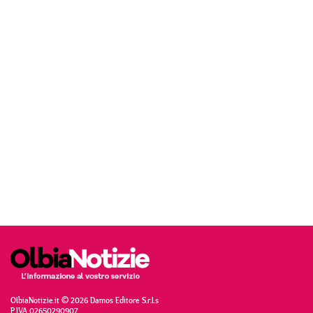
OlbiaNotizie.it © 2026 Damos Editore S.r.l.s
P.IVA 02650290907