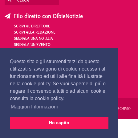
Filo diretto con OlbiaNotizie
SCRIVI AL DIRETTORE
SCRIVI ALLA REDAZIONE
SEGNALA UNA NOTIZIA
SEGNALA UN EVENTO
redazione@olbianotizie.it
Questo sito o gli strumenti terzi da questo
utilizzati si avvalgono di cookie necessari al
funzionamento ed utili alle finalità illustrate
nella cookie policy. Se vuoi saperne di più o
negare il consenso a tutti o ad alcuni cookie,
consulta la cookie policy.
Maggiori Informazioni
REDAZIONE
PUBBLICITÀ
PRIVACY E COOKIES
NOTE LEGALI
ARCHIVIO
Ho capito
PRIMA PAGINA
24 ORE
VIDEO