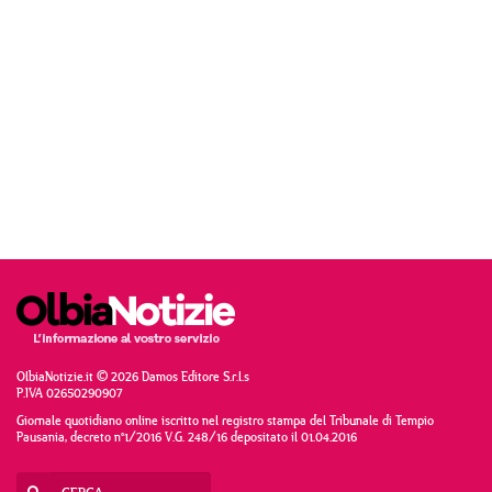
OlbiaNotizie.it © 2026 Damos Editore S.r.l.s
P.IVA 02650290907
Giornale quotidiano online iscritto nel registro stampa del Tribunale di Tempio
Pausania, decreto n°1/2016 V.G. 248/16 depositato il 01.04.2016