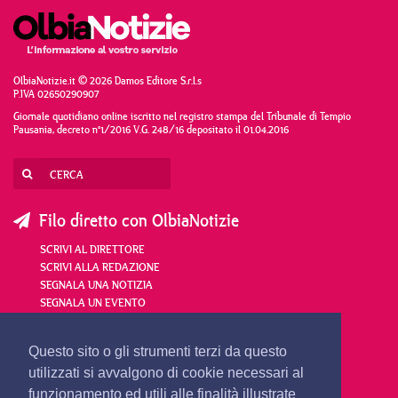
OlbiaNotizie.it © 2026 Damos Editore S.r.l.s
P.IVA 02650290907
Giornale quotidiano online iscritto nel registro stampa del Tribunale di Tempio
Pausania, decreto n°1/2016 V.G. 248/16 depositato il 01.04.2016
Filo diretto con OlbiaNotizie
SCRIVI AL DIRETTORE
SCRIVI ALLA REDAZIONE
SEGNALA UNA NOTIZIA
SEGNALA UN EVENTO
redazione@olbianotizie.it
Questo sito o gli strumenti terzi da questo
utilizzati si avvalgono di cookie necessari al
funzionamento ed utili alle finalità illustrate