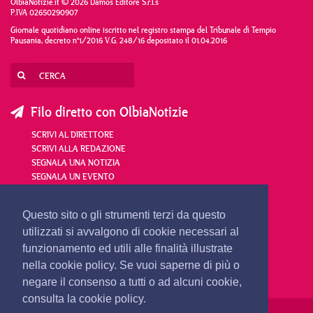
OlbiaNotizie.it © 2026 Damos Editore S.r.l.s
P.IVA 02650290907
Giornale quotidiano online iscritto nel registro stampa del Tribunale di Tempio
Pausania, decreto n°1/2016 V.G. 248/16 depositato il 01.04.2016
Filo diretto con OlbiaNotizie
SCRIVI AL DIRETTORE
SCRIVI ALLA REDAZIONE
SEGNALA UNA NOTIZIA
SEGNALA UN EVENTO
redazione@olbianotizie.it
Questo sito o gli strumenti terzi da questo
utilizzati si avvalgono di cookie necessari al
funzionamento ed utili alle finalità illustrate
nella cookie policy. Se vuoi saperne di più o
negare il consenso a tutti o ad alcuni cookie,
consulta la cookie policy.