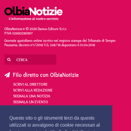
OlbiaNotizie.it © 2026 Damos Editore S.r.l.s
P.IVA 02650290907
Giornale quotidiano online iscritto nel registro stampa del Tribunale di Tempio
Pausania, decreto n°1/2016 V.G. 248/16 depositato il 01.04.2016
Filo diretto con OlbiaNotizie
SCRIVI AL DIRETTORE
SCRIVI ALLA REDAZIONE
SEGNALA UNA NOTIZIA
SEGNALA UN EVENTO
redazione@olbianotizie.it
Questo sito o gli strumenti terzi da questo
utilizzati si avvalgono di cookie necessari al