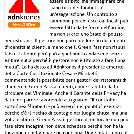
essere esibito, ma immaginare che
siano tutti dei farabutti è
un'esagerazione. Un controllo a
campione per chi esce dai locali può
essere fatto dalle forze dell'ordine,
ma non si crei uno Stato di polizia
nei ristoranti. Il gestore non può chiedere un documento
d'identità ai clienti, a meno che il Green Pass non risulti
falso. Il cliente però può a quel punto andarsene senza
esibire nulla perché il gestore non è titolato a fargli una
multa". Lo ha detto all'Adnkronos il presidente emerito
della Corte Costituzionale Cesare Mirabelli,
commentando la possibilità per i gestori dei ristoranti di
chiedere il Green Pass ai clienti, come stabilito dalla
circolare del Viminale. Anche il Garante della Privacy ha
dato ieri parere favorevole al riguardo. "Il controllo -
sottolinea Mirabelli - può esserci nei pubblici esercizi
perché c'è il rischio di contagio nei luoghi chiusi, ma una
volta esibito il Green Pass, il gestore di un locale non può
fare altre indagini, non deve schedare perché non ha la
funzione di individuare una persona. Dove infatti non c'è