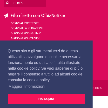
Filo diretto con OlbiaNotizie
SCRIVI AL DIRETTORE
SCRIVI ALLA REDAZIONE
SEGNALA UNA NOTIZIA
SEGNALA UN EVENTO
redazione@olbianotizie.it
Questo sito o gli strumenti terzi da questo
utilizzati si avvalgono di cookie necessari al
funzionamento ed utili alle finalità illustrate
nella cookie policy. Se vuoi saperne di più o
negare il consenso a tutti o ad alcuni cookie,
consulta la cookie policy.
Maggiori Informazioni
REDAZIONE
PUBBLICITÀ
PRIVACY E COOKIES
NOTE LEGALI
ARCHIVIO
Ho capito
PRIMA PAGINA
24 ORE
VIDEO