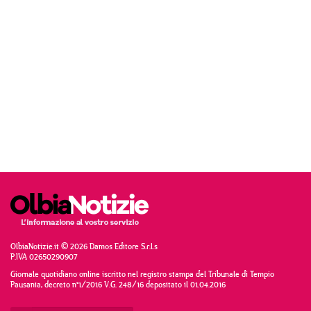
OlbiaNotizie.it © 2026 Damos Editore S.r.l.s
P.IVA 02650290907
Giornale quotidiano online iscritto nel registro stampa del Tribunale di Tempio
Pausania, decreto n°1/2016 V.G. 248/16 depositato il 01.04.2016