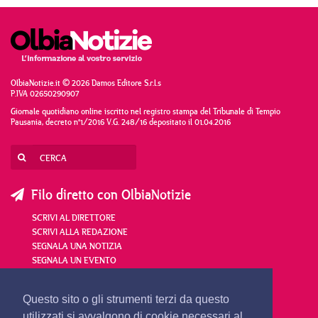
OlbiaNotizie.it © 2026 Damos Editore S.r.l.s
P.IVA 02650290907
Giornale quotidiano online iscritto nel registro stampa del Tribunale di Tempio
Pausania, decreto n°1/2016 V.G. 248/16 depositato il 01.04.2016
Filo diretto con OlbiaNotizie
SCRIVI AL DIRETTORE
SCRIVI ALLA REDAZIONE
SEGNALA UNA NOTIZIA
SEGNALA UN EVENTO
redazione@olbianotizie.it
Questo sito o gli strumenti terzi da questo
utilizzati si avvalgono di cookie necessari al