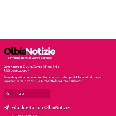
OlbiaNotizie.it © 2026 Damos Editore S.r.l.s
P.IVA 02650290907
Giornale quotidiano online iscritto nel registro stampa del Tribunale di Tempio
Pausania, decreto n°1/2016 V.G. 248/16 depositato il 01.04.2016
Filo diretto con OlbiaNotizie
SCRIVI AL DIRETTORE