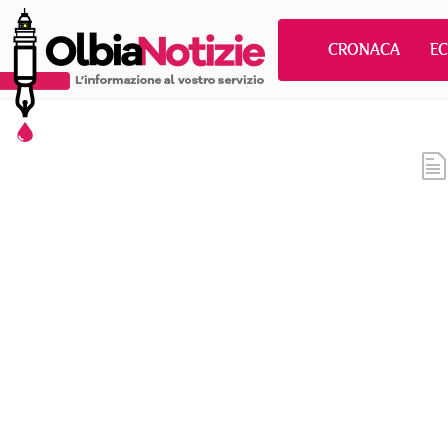
CRONACA
E