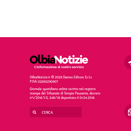
OlbiaNotizie.it © 2026 Damos Editore S.r.l.s
P.IVA 02650290907
Giornale quotidiano online iscritto nel registro
stampa del Tribunale di Tempio Pausania, decreto
n°1/2016 V.G. 248/16 depositato il 01.04.2016