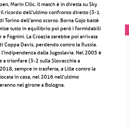
n, Marin Cilic. Il match è in diretta su Sky
l ricordo dell'ultimo confronto diretto (3-1
e di Torino dell'anno scorso. Borna Gojo battè
se tutto in equilibrio poi però i formidabili
 e Fognini. La Croazia sarebbe poi arrivata
e di Coppa Davis, perdendo contro la Russia.
po l'indipendenza dalla Jugoslavia. Nel 2005 è
e a trionfare (3-2 sulla Slovacchia a
 2018, sempre in trasferta, a Lille contro la
iocata in casa, nel 2016 nell'ultimo
veranno nel girone a Bologna.