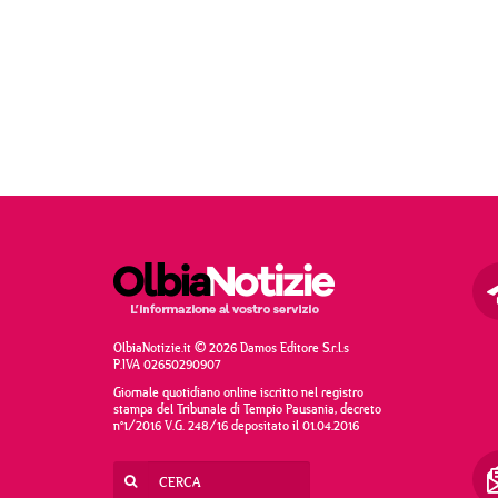
OlbiaNotizie.it © 2026 Damos Editore S.r.l.s
P.IVA 02650290907
Giornale quotidiano online iscritto nel registro
stampa del Tribunale di Tempio Pausania, decreto
n°1/2016 V.G. 248/16 depositato il 01.04.2016