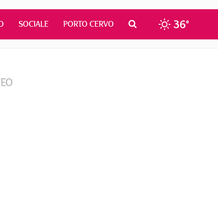
36°
O
SOCIALE
PORTO CERVO
DEO