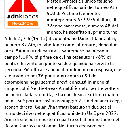
Matteo Arnaldi è l'unico italiano
nelle qualificazioni del torneo Atp
500 di Pechino (cemento,
montepremi 3.633.975 dollari). Il
22enne sanremese, numero 48 del
mondo, ha sconfitto al primo turno
4-6, 6-3, 7-6 (14-12) il colombiano Daniel Elahi Galan,
numero 87 Atp, in tabellone come 'alternate', dopo due
ore e 54 minuti di partita. Il sanremese ha messo in
campo il 59% di prime da cui ha ottenuto il 78% di
punti, e ha vinto un punto su due quando ha servito la
seconda. Più efficace anche il rendimento in risposta, che
si è tradotto nei 76 punti vinti contro i 59 del
colombiano negli scambi brevi, conclusi in meno di
cinque colpi.Nel tie-break Arnaldi è stato per tre volte a
un punto dalla sconfitta, e ha concluso al settimo match
point. Si è portato così in vantaggio 2-1 nel bilancio degli
scontri diretti. Galan l'ha infatti battuto in due set al
turno decisivo delle qualificazioni dello Us Open 2022,
Arnaldi si è poi imposto in quattro set al primo turno del
Roland Garros quest’anno. Nel turno decisivo per