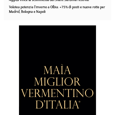
Volotea potenzia l'inverno a Olbia: +75% di posti e nuove rotte per
Madrid, Bologna e Napoli