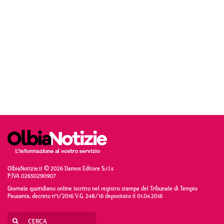
OlbiaNotizie.it © 2026 Damos Editore S.r.l.s
P.IVA 02650290907
Giornale quotidiano online iscritto nel registro stampa del Tribunale di Tempio
Pausania, decreto n°1/2016 V.G. 248/16 depositato il 01.04.2016