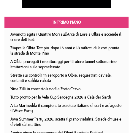
IN PRIMO PIANO
Jovanotti agita i Quattro Mori sull'Arca di Lorè a Olbia e accende il
cuore dell'isola
Riapre la Olbia-Tempio: dopo 13 anni e 18 milioni di lavori pronta
la strada di Monte Pino
A Olbia prorogati i monitoraggi per il futuro tunnel sottomarino:
limitazioni sulle sopraelevate
Stretta sui controlli in aeroporto a Olbia, sequestrati caviale,
contanti e sabbia rubata
Nina Zilli in concerto lunedì a Porto Cervo
Tutto pronto per la Vela Cup Sardegna 2026 a Cala dei Sardi
A La Marinedda il campionato assoluto italiano di surf e ad agosto
il Wave Party
Jova Summer Party 2026, scatta il piano viabilità. Strade chiuse e
divieti dal mattino
Aggius vince la scommessa del Silent Sardinia Festival