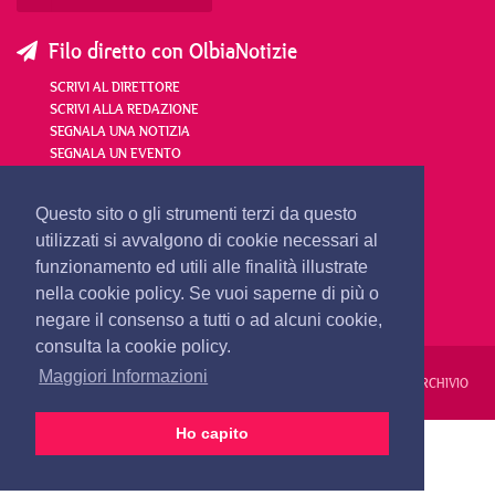
Filo diretto con OlbiaNotizie
SCRIVI AL DIRETTORE
SCRIVI ALLA REDAZIONE
SEGNALA UNA NOTIZIA
SEGNALA UN EVENTO
redazione@olbianotizie.it
Questo sito o gli strumenti terzi da questo
utilizzati si avvalgono di cookie necessari al
funzionamento ed utili alle finalità illustrate
nella cookie policy. Se vuoi saperne di più o
negare il consenso a tutti o ad alcuni cookie,
consulta la cookie policy.
Maggiori Informazioni
REDAZIONE
PUBBLICITÀ
PRIVACY E COOKIES
NOTE LEGALI
ARCHIVIO
Ho capito
PRIMA PAGINA
24 ORE
VIDEO