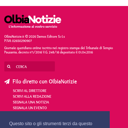
OlbiaNotizie.it © 2026 Damos Editore S.r.l.s
P.IVA 02650290907
Giornale quotidiano online iscritto nel registro stampa del Tribunale di Tempio
Pausania, decreto n°1/2016 V.G. 248/16 depositato il 01.04.2016
Filo diretto con OlbiaNotizie
SCRIVI AL DIRETTORE
SCRIVI ALLA REDAZIONE
SEGNALA UNA NOTIZIA
SEGNALA UN EVENTO
redazione@olbianotizie.it
Questo sito o gli strumenti terzi da questo