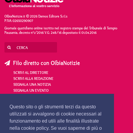
OlbiaNotizie.it © 2026 Damos Editore S.r.l.s
P.IVA 02650290907
Giornale quotidiano online iscritto nel registro stampa del Tribunale di Tempio
Pausania, decreto n°1/2016 V.G. 248/16 depositato il 01.04.2016
Filo diretto con OlbiaNotizie
SCRIVI AL DIRETTORE
SCRIVI ALLA REDAZIONE
SEGNALA UNA NOTIZIA
SEGNALA UN EVENTO
redazione@olbianotizie.it
Questo sito o gli strumenti terzi da questo
utilizzati si avvalgono di cookie necessari al
funzionamento ed utili alle finalità illustrate
nella cookie policy. Se vuoi saperne di più o