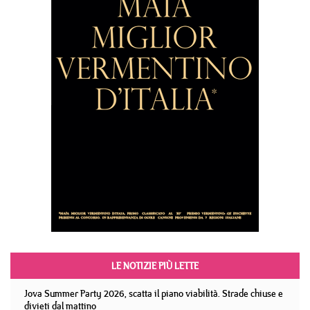
LE NOTIZIE PIÙ LETTE
Jova Summer Party 2026, scatta il piano viabilità. Strade chiuse e
divieti dal mattino