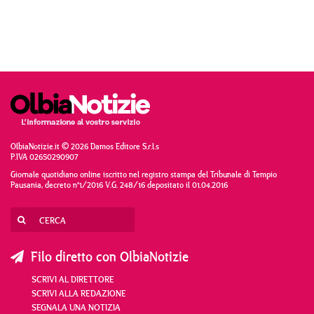
OlbiaNotizie.it © 2026 Damos Editore S.r.l.s
P.IVA 02650290907
Giornale quotidiano online iscritto nel registro stampa del Tribunale di Tempio
Pausania, decreto n°1/2016 V.G. 248/16 depositato il 01.04.2016
Filo diretto con OlbiaNotizie
SCRIVI AL DIRETTORE
SCRIVI ALLA REDAZIONE
SEGNALA UNA NOTIZIA