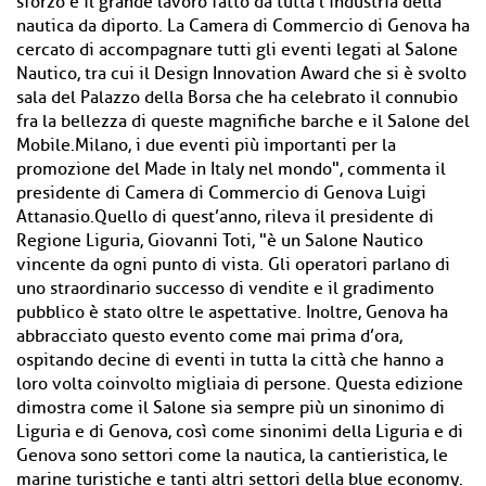
sforzo e il grande lavoro fatto da tutta l’industria della
nautica da diporto. La Camera di Commercio di Genova ha
cercato di accompagnare tutti gli eventi legati al Salone
Nautico, tra cui il Design Innovation Award che si è svolto
sala del Palazzo della Borsa che ha celebrato il connubio
fra la bellezza di queste magnifiche barche e il Salone del
Mobile.Milano, i due eventi più importanti per la
promozione del Made in Italy nel mondo", commenta il
presidente di Camera di Commercio di Genova Luigi
Attanasio.Quello di quest’anno, rileva il presidente di
Regione Liguria, Giovanni Toti, "è un Salone Nautico
vincente da ogni punto di vista. Gli operatori parlano di
uno straordinario successo di vendite e il gradimento
pubblico è stato oltre le aspettative. Inoltre, Genova ha
abbracciato questo evento come mai prima d’ora,
ospitando decine di eventi in tutta la città che hanno a
loro volta coinvolto migliaia di persone. Questa edizione
dimostra come il Salone sia sempre più un sinonimo di
Liguria e di Genova, così come sinonimi della Liguria e di
Genova sono settori come la nautica, la cantieristica, le
marine turistiche e tanti altri settori della blue economy.