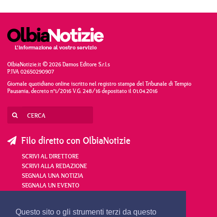
OlbiaNotizie.it © 2026 Damos Editore S.r.l.s
P.IVA 02650290907
Giornale quotidiano online iscritto nel registro stampa del Tribunale di Tempio
Pausania, decreto n°1/2016 V.G. 248/16 depositato il 01.04.2016
Filo diretto con OlbiaNotizie
SCRIVI AL DIRETTORE
SCRIVI ALLA REDAZIONE
SEGNALA UNA NOTIZIA
SEGNALA UN EVENTO
redazione@olbianotizie.it
Questo sito o gli strumenti terzi da questo