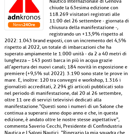
Nautico Internazionale di Genova
chiude la 63esima edizione con
118.269 visitatori registrati alle
11:00 del 26 settembre - giornata di
chiusura della manifestazione -,
registrando un +13,9% rispetto al
2022: 1.043 brand esposti, con un incremento del 4,5%
rispetto al 2022, un totale di imbarcazioni che ha
superato ampiamente le 1.000 unità - da 2 a 40 metri di
lunghezza – 143 posti barca in più in acqua grazie
all’apertura dei nuovi canali; 184 novità in esposizione e
premiere (+9,5% sul 2022). 3.190 sono state le prove in
mare. E, inoltre: 120 tra convegni e workshop, 1.316 i
giornalisti accreditati, 2.294 gli articoli pubblicati solo
nel periodo di manifestazione, dal 20 al 26 settembre,
oltre 11 ore di servizi televisivi dedicati alla
manifestazione.“Questi sono i numeri di un Salone che
continua a superarsi anno dopo anno e che, in questa
edizione, è andato oltre le nostre stesse aspettative",
commenta Saverio Cecchi, Presidente di Confindustria
Nautica e I Saloni Nautici. "Ringrazio la mia squadra che