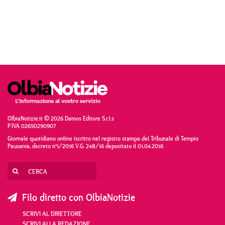
OlbiaNotizie.it © 2026 Damos Editore S.r.l.s
P.IVA 02650290907
Giornale quotidiano online iscritto nel registro stampa del Tribunale di Tempio
Pausania, decreto n°1/2016 V.G. 248/16 depositato il 01.04.2016
Filo diretto con OlbiaNotizie
SCRIVI AL DIRETTORE
SCRIVI ALLA REDAZIONE