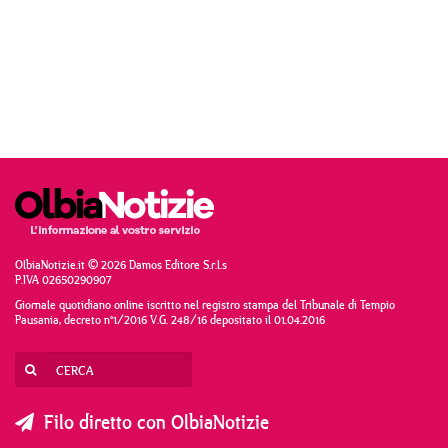
OlbiaNotizie.it © 2026 Damos Editore S.r.l.s
P.IVA 02650290907
Giornale quotidiano online iscritto nel registro stampa del Tribunale di Tempio
Pausania, decreto n°1/2016 V.G. 248/16 depositato il 01.04.2016
Filo diretto con OlbiaNotizie