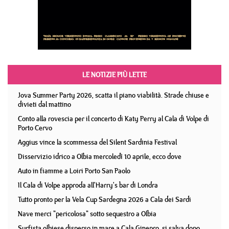
LE NOTIZIE PIÙ LETTE
Jova Summer Party 2026, scatta il piano viabilità. Strade chiuse e
divieti dal mattino
Conto alla rovescia per il concerto di Katy Perry al Cala di Volpe di
Porto Cervo
Aggius vince la scommessa del Silent Sardinia Festival
Disservizio idrico a Olbia mercoledì 10 aprile, ecco dove
Auto in fiamme a Loiri Porto San Paolo
Il Cala di Volpe approda all'Harry's bar di Londra
Tutto pronto per la Vela Cup Sardegna 2026 a Cala dei Sardi
Nave merci "pericolosa" sotto sequestro a Olbia
Surfista olbiese disperso in mare a Cala Ginepro, si salva dopo