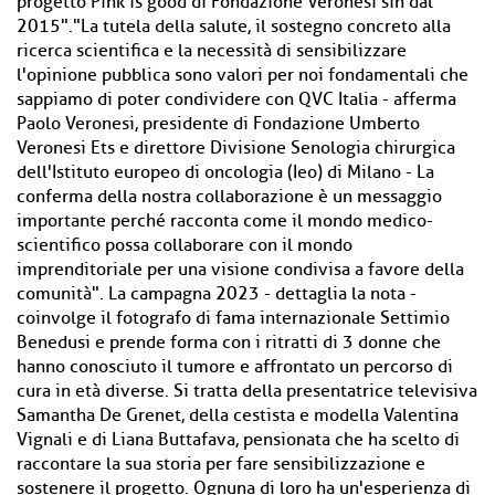
progetto Pink is good di Fondazione Veronesi sin dal
2015"."La tutela della salute, il sostegno concreto alla
ricerca scientifica e la necessità di sensibilizzare
l'opinione pubblica sono valori per noi fondamentali che
sappiamo di poter condividere con QVC Italia - afferma
Paolo Veronesi, presidente di Fondazione Umberto
Veronesi Ets e direttore Divisione Senologia chirurgica
dell'Istituto europeo di oncologia (Ieo) di Milano - La
conferma della nostra collaborazione è un messaggio
importante perché racconta come il mondo medico-
scientifico possa collaborare con il mondo
imprenditoriale per una visione condivisa a favore della
comunità". La campagna 2023 - dettaglia la nota -
coinvolge il fotografo di fama internazionale Settimio
Benedusi e prende forma con i ritratti di 3 donne che
hanno conosciuto il tumore e affrontato un percorso di
cura in età diverse. Si tratta della presentatrice televisiva
Samantha De Grenet, della cestista e modella Valentina
Vignali e di Liana Buttafava, pensionata che ha scelto di
raccontare la sua storia per fare sensibilizzazione e
sostenere il progetto. Ognuna di loro ha un'esperienza di