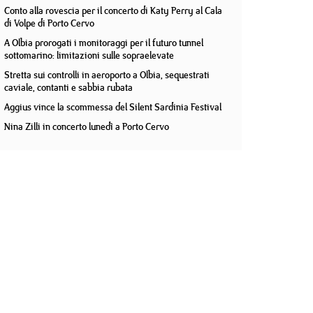
Conto alla rovescia per il concerto di Katy Perry al Cala
di Volpe di Porto Cervo
A Olbia prorogati i monitoraggi per il futuro tunnel
sottomarino: limitazioni sulle sopraelevate
Stretta sui controlli in aeroporto a Olbia, sequestrati
caviale, contanti e sabbia rubata
Aggius vince la scommessa del Silent Sardinia Festival
Nina Zilli in concerto lunedì a Porto Cervo