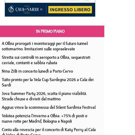
IN PRIMO PIANO
A Olbia prorogati i monitoraggi per il futuro tunnel
sottomarino: limitazioni sulle sopraelevate
Stretta sui controlli in aeroporto a Olbia, sequestrati
caviale, contanti e sabbia rubata
Nina Zilli in concerto lunedì a Porto Cervo
Tutto pronto per la Vela Cup Sardegna 2026 a Cala dei
Sardi
Jova Summer Party 2026, scatta il piano viabilità.
Strade chiuse e divieti dal mattino
Aggius vince la scommessa del Silent Sardinia Festival
Volotea potenzia l'inverno a Olbia: +75% di posti e
nuove rotte per Madrid, Bologna e Napoli
Conto alla rovescia per il concerto di Katy Perry al Cala