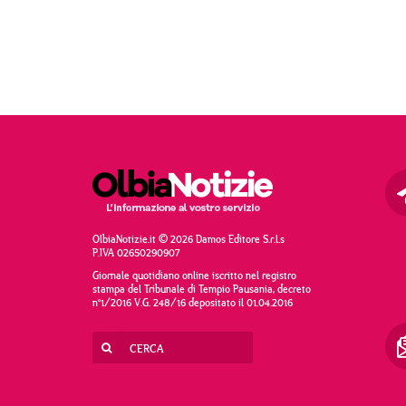
OlbiaNotizie.it © 2026 Damos Editore S.r.l.s
P.IVA 02650290907
Giornale quotidiano online iscritto nel registro
stampa del Tribunale di Tempio Pausania, decreto
n°1/2016 V.G. 248/16 depositato il 01.04.2016