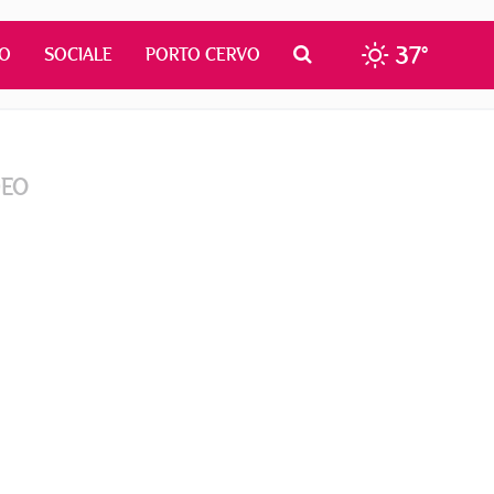
37°
MO
SOCIALE
PORTO CERVO
DEO