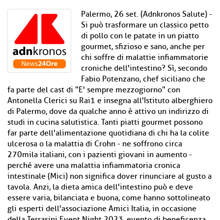
Palermo, 26 set. (Adnkronos Salute) -
Si può trasformare un classico petto
di pollo con le patate in un piatto
gourmet, sfizioso e sano, anche per
chi soffre di malattie infiammatorie
croniche dell'intestino? Sì, secondo
Fabio Potenzano, chef siciliano che
fa parte del cast di "E' sempre mezzogiorno" con
Antonella Clerici su Rai1 e insegna all'Istituto alberghiero
di Palermo, dove da qualche anno è attivo un indirizzo di
studi in cucina salutistica. Tanti piatti gourmet possono
far parte dell'alimentazione quotidiana di chi ha la colite
ulcerosa o la malattia di Crohn - ne soffrono circa
270mila italiani, con i pazienti giovani in aumento -
perché avere una malattia infiammatoria cronica
intestinale (Mici) non significa dover rinunciare al gusto a
tavola. Anzi, la dieta amica dell'intestino può e deve
essere varia, bilanciata e buona, come hanno sottolineato
gli esperti dell'associazione Amici Italia, in occasione
della Terrasini Event Night 2023, evento di beneficenza