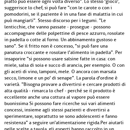
piatto può essere ogni volta diverso". Lo stesso 'gioco',
suggerisce lo chef, si può fare "con le carote o con i
pomodorini, se il paziente è in una fase di malattia in cui
può mangiarli". Stesso discorso per i legumi. "Le
lenticchie, che vanno passate - prosegue - possono
accompagnare delle polpettine di pesce azzurro, rosolate
in padella o cotte al forno. Un abbinamento gustoso e
sano". Se il fritto non è concesso, "si può fare una
panatura croccante e rosolare l'alimento in padella". Per
insaporire "si possono usare salsine fatte in casa: con
miele, salsa di soia e succo di arancia, per esempio. O con
gli aceti di vino, lamponi, mele. O ancora con marsala
secco, limone e un po' di senape". La parola d'ordine è
varietà. "Bisogna provare a divertirsi e cercare prodotti di
alta qualità - rimarca lo chef - perché se il prodotto è
eccellente anche una cottura al vapore può essere
buonissima Si possono fare ricerche sui vari alimenti
concessi, insieme agli stessi pazienti e divertirsi a
sperimentare, soprattutto se sono adolescenti e fanno
resistenza" a seguire un'alimentazione rigida.Per aiutarli
nelle scelte a tavola, gli esperti hanno raccolto in un