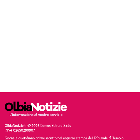
OlbiaNotizie.it © 2026 Damos Editore S.r.l.s
P.IVA 02650290907
Giornale quotidiano online iscritto nel registro stampa del Tribunale di Tempio