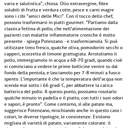
varia e salutistica", chiosa. Olio extravergine, fibre
solubili di frutta e verdura cotte, pesce e carni magre
sono i cibi "amici delle Mici". Con il tocco dello chef,
possono trasformarsi in piatti gourmet. "Partiamo dalla
classica fettina di pollo, che nell'alimentazione dei
pazienti con malattie infiammatorie croniche è molto
presente - spiega Potenzano - e trasformiamola. Si può
utilizzare timo fresco, qualche oliva, pomodorini secchi o
capperi, scorzetta di limone grattugiata. Arrotoliamo il
pollo, immergiamolo in acqua a 68-70 gradi, quando cioè
si cominciano a vedere le prime bollicine venire su dal
fondo della pentola, e lasciamolo per 7-8 minuti a fuoco
spento. L'importante è che la temperatura dell'acqua non
scenda mai sotto i 66 gradi C, per abbattere la carica
batterica del pollo. A questo punto, possiamo rosolarlo
qualche minuto in padella e il piatto, con tutti i suoi odori
e sapori, è pronto". Come contorno, sì alle patate ma,
suggerisce Potenzano, mischiando anche in questo caso i
colori, le diverse tipologie, le consistenze. Esistono
migliaia di varietà di patate, variamente colorate: il