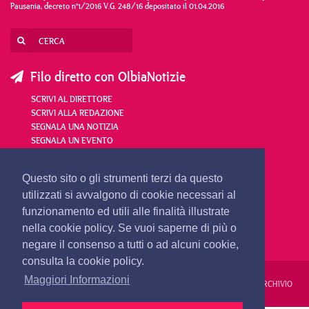
Pausania, decreto n°1/2016 V.G. 248/16 depositato il 01.04.2016
Filo diretto con OlbiaNotizie
SCRIVI AL DIRETTORE
SCRIVI ALLA REDAZIONE
SEGNALA UNA NOTIZIA
SEGNALA UN EVENTO
redazione@olbianotizie.it
Questo sito o gli strumenti terzi da questo
utilizzati si avvalgono di cookie necessari al
funzionamento ed utili alle finalità illustrate
nella cookie policy. Se vuoi saperne di più o
negare il consenso a tutti o ad alcuni cookie,
consulta la cookie policy.
Maggiori Informazioni
REDAZIONE
PUBBLICITÀ
PRIVACY E COOKIES
NOTE LEGALI
ARCHIVIO