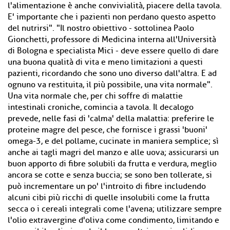
l'alimentazione è anche convivialità, piacere della tavola.
E' importante che i pazienti non perdano questo aspetto
del nutrirsi". "Il nostro obiettivo - sottolinea Paolo
Gionchetti, professore di Medicina interna all'Università
di Bologna e specialista Mici - deve essere quello di dare
una buona qualità di vita e meno limitazioni a questi
pazienti, ricordando che sono uno diverso dall'altra. E ad
ognuno va restituita, il più possibile, una vita normale".
Una vita normale che, per chi soffre di malattie
intestinali croniche, comincia a tavola. Il decalogo
prevede, nelle fasi di 'calma' della malattia: preferire le
proteine magre del pesce, che fornisce i grassi 'buoni'
omega-3, e del pollame, cucinate in maniera semplice; sì
anche ai tagli magri del manzo e alle uova; assicurarsi un
buon apporto di fibre solubili da frutta e verdura, meglio
ancora se cotte e senza buccia; se sono ben tollerate, si
può incrementare un po' l'introito di fibre includendo
alcuni cibi più ricchi di quelle insolubili come la frutta
secca o i cereali integrali come l'avena; utilizzare sempre
l'olio extravergine d'oliva come condimento, limitando e