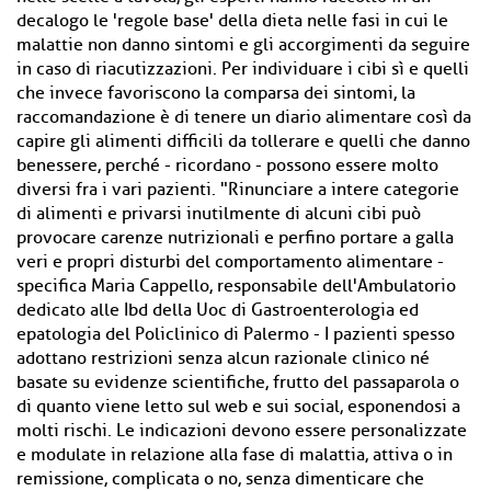
decalogo le 'regole base' della dieta nelle fasi in cui le
malattie non danno sintomi e gli accorgimenti da seguire
in caso di riacutizzazioni. Per individuare i cibi sì e quelli
che invece favoriscono la comparsa dei sintomi, la
raccomandazione è di tenere un diario alimentare così da
capire gli alimenti difficili da tollerare e quelli che danno
benessere, perché - ricordano - possono essere molto
diversi fra i vari pazienti. "Rinunciare a intere categorie
di alimenti e privarsi inutilmente di alcuni cibi può
provocare carenze nutrizionali e perfino portare a galla
veri e propri disturbi del comportamento alimentare -
specifica Maria Cappello, responsabile dell'Ambulatorio
dedicato alle Ibd della Uoc di Gastroenterologia ed
epatologia del Policlinico di Palermo - I pazienti spesso
adottano restrizioni senza alcun razionale clinico né
basate su evidenze scientifiche, frutto del passaparola o
di quanto viene letto sul web e sui social, esponendosi a
molti rischi. Le indicazioni devono essere personalizzate
e modulate in relazione alla fase di malattia, attiva o in
remissione, complicata o no, senza dimenticare che