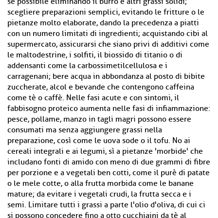
se possibile eliminando il burro e altri grassi solidi;
scegliere preparazioni semplici, evitando le fritture o le
pietanze molto elaborate, dando la precedenza a piatti
con un numero limitati di ingredienti; acquistando cibi al
supermercato, assicurarsi che siano privi di additivi come
le maltodestrine, i solfiti, il biossido di titanio o di
addensanti come la carbossimetilcellulosa e i
carragenani; bere acqua in abbondanza al posto di bibite
zuccherate, alcol e bevande che contengono caffeina
come tè o caffè. Nelle fasi acute e con sintomi, il
fabbisogno proteico aumenta nelle fasi di infiammazione:
pesce, pollame, manzo in tagli magri possono essere
consumati ma senza aggiungere grassi nella
preparazione, così come le uova sode o il tofu. No ai
cereali integrali e ai legumi, sì a pietanze 'morbide' che
includano fonti di amido con meno di due grammi di fibre
per porzione e a vegetali ben cotti, come il purè di patate
o le mele cotte, o alla frutta morbida come le banane
mature; da evitare i vegetali crudi, la frutta secca e i
semi. Limitare tutti i grassi a parte l'olio d'oliva, di cui ci
si possono concedere fino a otto cucchiaini da tè al