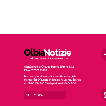
OlbiaNotizie.it © 2026 Damos Editore S.r.l.s
P.IVA 02650290907
Giornale quotidiano online iscritto nel registro
stampa del Tribunale di Tempio Pausania, decreto
n°1/2016 V.G. 248/16 depositato il 01.04.2016