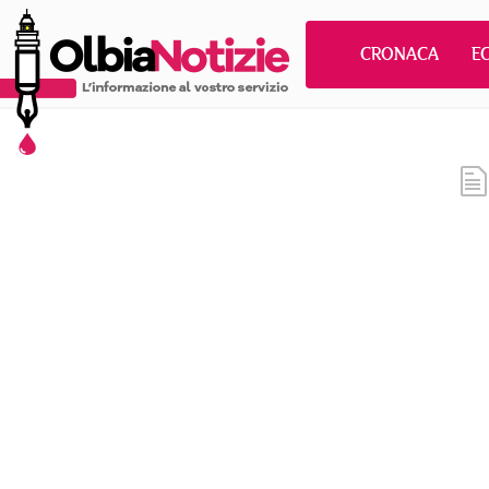
CRONACA
E