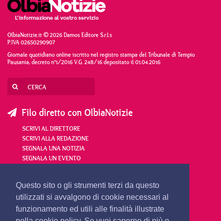
OlbiaNotizie.it © 2026 Damos Editore S.r.l.s
P.IVA 02650290907
Giornale quotidiano online iscritto nel registro stampa del Tribunale di Tempio
Pausania, decreto n°1/2016 V.G. 248/16 depositato il 01.04.2016
Filo diretto con OlbiaNotizie
SCRIVI AL DIRETTORE
SCRIVI ALLA REDAZIONE
SEGNALA UNA NOTIZIA
SEGNALA UN EVENTO
redazione@olbianotizie.it
Questo sito o gli strumenti terzi da questo
utilizzati si avvalgono di cookie necessari al
funzionamento ed utili alle finalità illustrate
nella cookie policy. Se vuoi saperne di più o