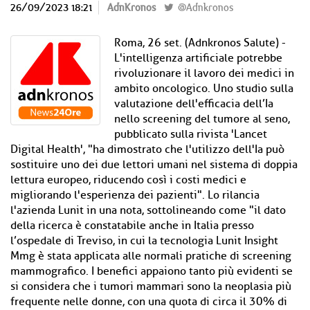
26/09/2023 18:21
AdnKronos
@Adnkronos
Roma, 26 set. (Adnkronos Salute) -
L'intelligenza artificiale potrebbe
rivoluzionare il lavoro dei medici in
ambito oncologico. Uno studio sulla
valutazione dell'efficacia dell’Ia
nello screening del tumore al seno,
pubblicato sulla rivista 'Lancet
Digital Health', "ha dimostrato che l'utilizzo dell'Ia può
sostituire uno dei due lettori umani nel sistema di doppia
lettura europeo, riducendo così i costi medici e
migliorando l'esperienza dei pazienti". Lo rilancia
l'azienda Lunit in una nota, sottolineando come "il dato
della ricerca è constatabile anche in Italia presso
l’ospedale di Treviso, in cui la tecnologia Lunit Insight
Mmg è stata applicata alle normali pratiche di screening
mammografico. I benefici appaiono tanto più evidenti se
si considera che i tumori mammari sono la neoplasia più
frequente nelle donne, con una quota di circa il 30% di