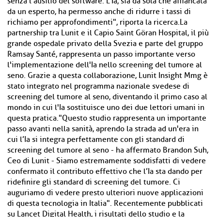
senza l’ausilio del software. L’Ia, sia da sola che affiancata
da un esperto, ha permesso anche di ridurre i tassi di
richiamo per approfondimenti", riporta la ricerca.La
partnership tra Lunit e il Capio Saint Göran Hospital, il più
grande ospedale privato della Svezia e parte del gruppo
Ramsay Santé, rappresenta un passo importante verso
l'implementazione dell'Ia nello screening del tumore al
seno. Grazie a questa collaborazione, Lunit Insight Mmg è
stato integrato nel programma nazionale svedese di
screening del tumore al seno, diventando il primo caso al
mondo in cui l'Ia sostituisce uno dei due lettori umani in
questa pratica."Questo studio rappresenta un importante
passo avanti nella sanità, aprendo la strada ad un'era in
cui l’Ia si integra perfettamente con gli standard di
screening del tumore al seno - ha affermato Brandon Suh,
Ceo di Lunit - Siamo estremamente soddisfatti di vedere
confermato il contributo effettivo che l’Ia sta dando per
ridefinire gli standard di screening del tumore. Ci
auguriamo di vedere presto ulteriori nuove applicazioni
di questa tecnologia in Italia". Recentemente pubblicati
su Lancet Digital Health, i risultati dello studio e la