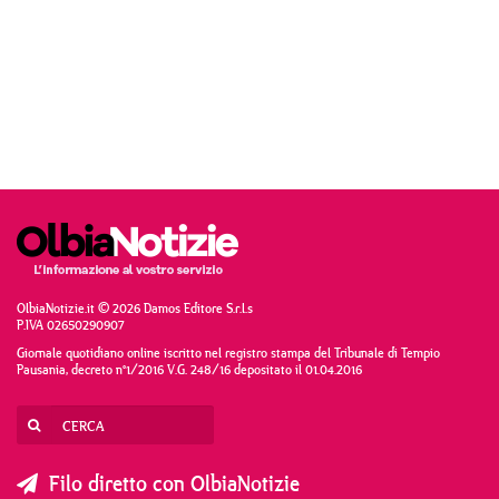
OlbiaNotizie.it © 2026 Damos Editore S.r.l.s
P.IVA 02650290907
Giornale quotidiano online iscritto nel registro stampa del Tribunale di Tempio
Pausania, decreto n°1/2016 V.G. 248/16 depositato il 01.04.2016
Filo diretto con OlbiaNotizie