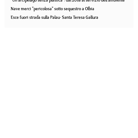
"Un arcipelago senza plastica": dal 2018 al servizio dell'ambiente
Nave merci "pericolosa" sotto sequestro a Olbia
Esce fuori strada sulla Palau- Santa Teresa Gallura