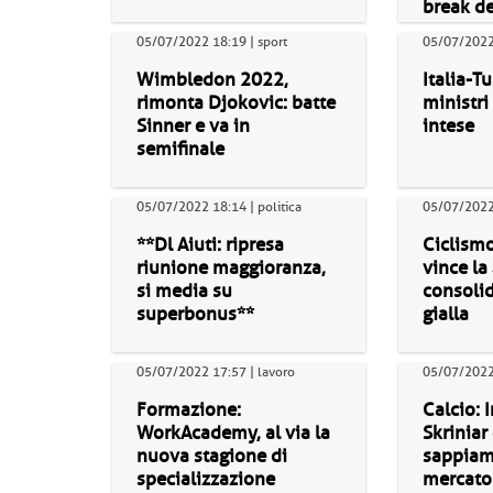
break de
05/07/2022 18:19 | sport
05/07/2022 
Wimbledon 2022,
Italia-Tu
rimonta Djokovic: batte
ministri
Sinner e va in
intese
semifinale
05/07/2022 18:14 | politica
05/07/2022 
**Dl Aiuti: ripresa
Ciclismo
riunione maggioranza,
vince la
si media su
consolid
superbonus**
gialla
05/07/2022 17:57 | lavoro
05/07/2022 
Formazione:
Calcio: 
WorkAcademy, al via la
Skriniar
nuova stagione di
sappiam
specializzazione
mercato