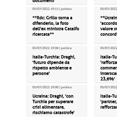
documenti'
05/07/2022 19:13 | politica
05/07/2022 
**Rdc: Grillo torna a
**Ucrain
difenderlo, la foto
'accordo
dell'ex ministra Catalfo
valore st
ricercata**
concordi
05/07/2022 19:06 | politica
05/07/2022 
Italia-Turchia: Draghi,
Italia-T
'futuro dipende da
'rafforz
rispetto ambiente e
commerc
persone'
intersca
23,6%'
05/07/2022 19:00 | politica
05/07/2022 
Ucraina: Draghi, 'con
Italia-T
Turchia per superare
'partner,
crisi alimentare,
rafforza
rischiamo catastrofe'