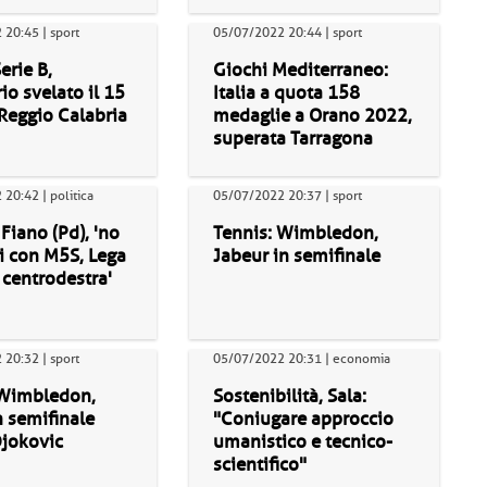
20:45 | sport
05/07/2022 20:44 | sport
erie B,
Giochi Mediterraneo:
io svelato il 15
Italia a quota 158
 Reggio Calabria
medaglie a Orano 2022,
superata Tarragona
20:42 | politica
05/07/2022 20:37 | sport
 Fiano (Pd), 'no
Tennis: Wimbledon,
i con M5S, Lega
Jabeur in semifinale
 centrodestra'
20:32 | sport
05/07/2022 20:31 | economia
 Wimbledon,
Sostenibilità, Sala:
n semifinale
"Coniugare approccio
Djokovic
umanistico e tecnico-
scientifico"