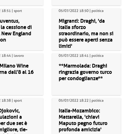
18:51 | sport
05/07/2022 18:50 | politica
Juventus,
Migranti: Draghi, 'da
 la cessione di
Italia sforzo
l New England
straordinario, ma non si
ion
può essere aperti senza
limiti'
18:44 | lavoro
05/07/2022 18:41 | politica
 Milano Wine
**Marmolada: Draghi
na dall’8 al 16
ringrazia governo turco
per condoglianze**
18:38 | sport
05/07/2022 18:22 | politica
Djokovic,
Italia-Mozambico:
ulazioni a
Mattarella, 'chiavi
per due set è
Maputo pegno futuro
migliore, tie-
profonda amicizia'