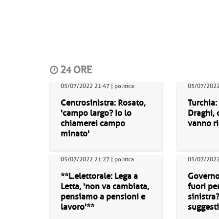
24 ORE
05/07/2022 21:47 | politica
05/07/2022 
Centrosinistra: Rosato,
Turchia:
'campo largo? Io lo
Draghi, 
chiamerei campo
vanno ri
minato'
05/07/2022 21:27 | politica
05/07/2022 
**L.elettorale: Lega a
Governo:
Letta, 'non va cambiata,
fuori pe
pensiamo a pensioni e
sinistra
lavoro'**
suggesti