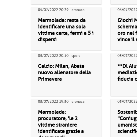
05/07/2022 20:29 | cronaca
05/07/2022 
Marmolada: resta da
Giochi 
identificare una sola
scherma,
vittima certa, fermi a 5 i
oro nel f
dispersi
vince il
05/07/2022 20:10 | sport
05/07/2022 
Calcio: Milan, Abate
**Dl Aiut
nuovo allenatore della
mediazi
Primavera
fiducia
05/07/2022 19:50 | cronaca
05/07/2022 
Marmolada:
Sostenibi
procuratore, 'le 2
"Coniug
vittime straniere
umanisti
identificate grazie a
scientif