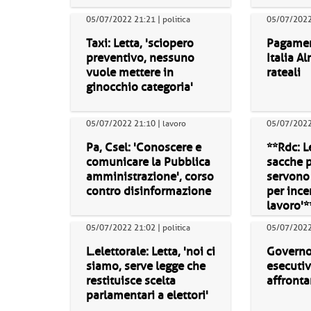
05/07/2022 21:21 | politica
05/07/2022 
Taxi: Letta, 'sciopero
Pagament
preventivo, nessuno
Italia A
vuole mettere in
rateali
ginocchio categoria'
05/07/2022 21:10 | lavoro
05/07/2022 
Pa, Csel: 'Conoscere e
**Rdc: Le
comunicare la Pubblica
sacche 
amministrazione', corso
servono 
contro disinformazione
per ince
lavoro'*
05/07/2022 21:02 | politica
05/07/2022 
L.elettorale: Letta, 'noi ci
Governo:
siamo, serve legge che
esecutiv
restituisce scelta
affrontar
parlamentari a elettori'