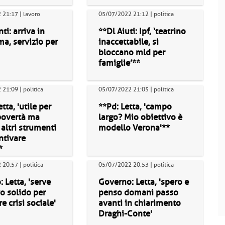
21:17 | lavoro
05/07/2022 21:12 | politica
i: arriva in
**Dl Aiuti: Ipf, ‘teatrino
lma, servizio per
inaccettabile, si
bloccano mld per
famiglie’**
21:09 | politica
05/07/2022 21:05 | politica
tta, 'utile per
**Pd: Letta, 'campo
povertà ma
largo? Mio obiettivo è
altri strumenti
modello Verona'**
ntivare
*
20:57 | politica
05/07/2022 20:53 | politica
 Letta, 'serve
Governo: Letta, 'spero e
o solido per
penso domani passo
e crisi sociale'
avanti in chiarimento
Draghi-Conte'